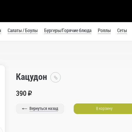
ч
Салаты / Боулы
Бургеры/Горячие блюда
Роллы
Сеты
Кацудон
Токидашу
Калининград
390
R
Каталог
Бургеры/
Вернуться назад
В корзину
Горячие
блюда
Горячие