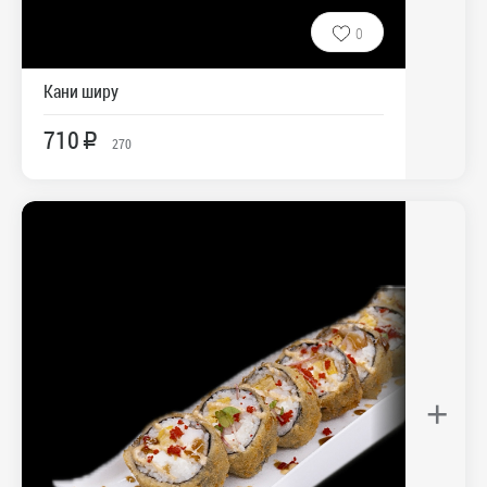
0
Кани ширу
710
R
270
+