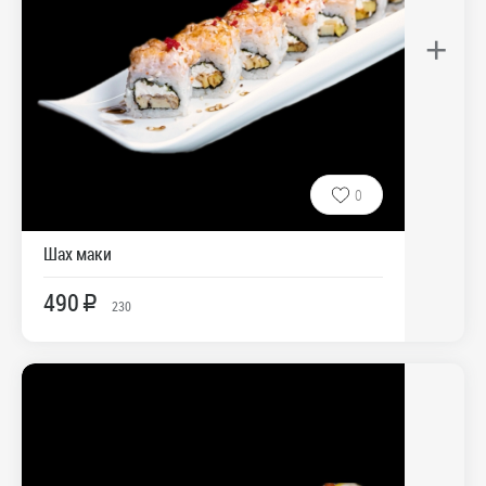
+
0
Шах маки
490
R
230