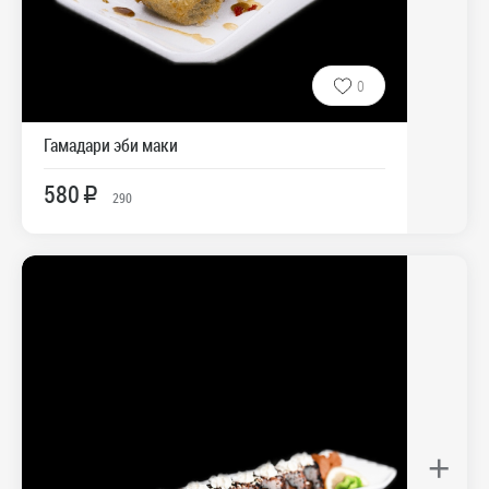
0
Гамадари эби маки
580
R
290
+