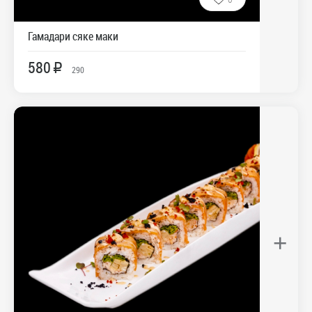
Гамадари сяке маки
580
R
290
+