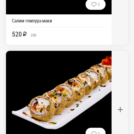
0
Салим темпура маки
520
R
230
+
0