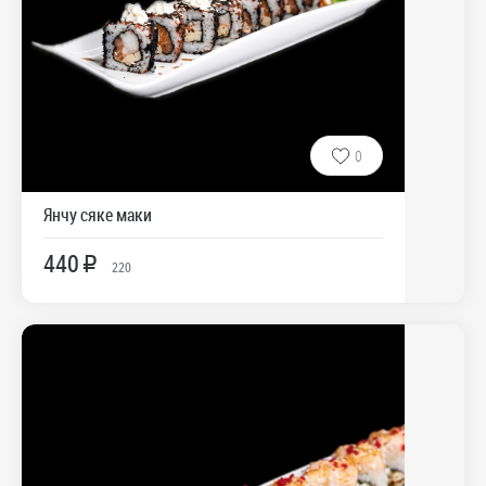
0
Янчу сяке маки
440
R
220