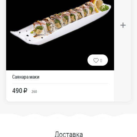
+
0
Саянара маки
490
R
260
Доставка