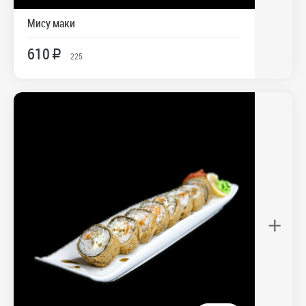
Мису маки
610
R
225
+