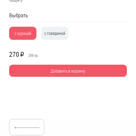
продукту.
Выбрать
с курицей
с говядиной
270
R
250
гр.
Добавить в корзину