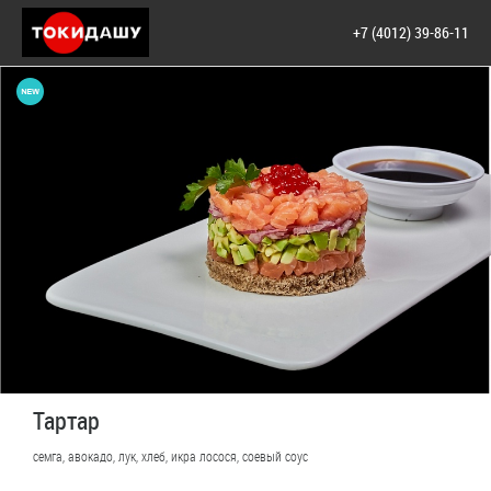
+7 (4012) 39-86-11
Тартар
семга, авокадо, лук, хлеб, икра лосося, соевый соус