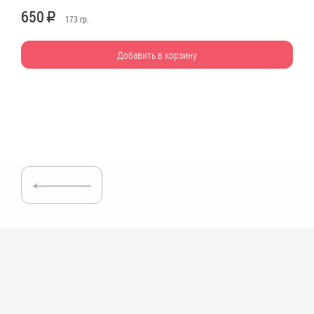
650
R
173
гр.
Добавить в корзину