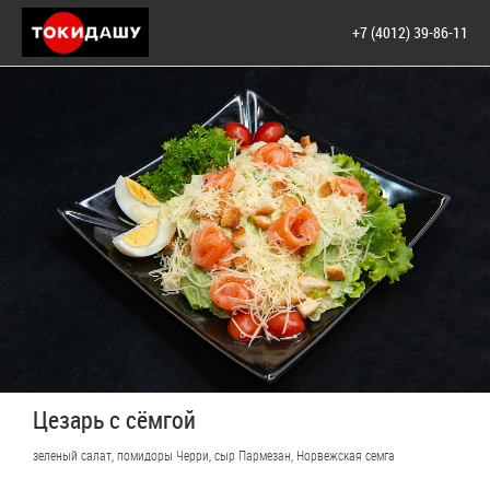
+7 (4012) 39-86-11
Цезарь с сёмгой
зеленый салат, помидоры Черри, сыр Пармезан, Норвежская семга