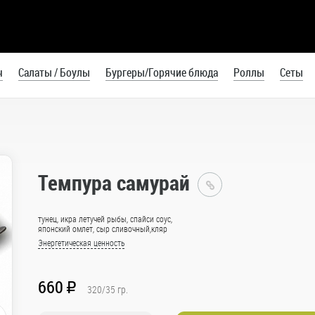
ч
Салаты / Боулы
Бургеры/Горячие блюда
Роллы
Сеты
Темпура самурай
Токидашу
Калининград
тунец, икра летучей рыбы, спайси соус,
Каталог
японский омлет, сыр сливочный,кляр
Энергетическая ценность
Роллы
Горячие
660
R
320/35
гр.
маки