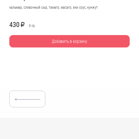
кальмар, сливочный сыр, тамаго, масаго, яки соус, кунжут
430
R
0
гр.
Добавить в корзину