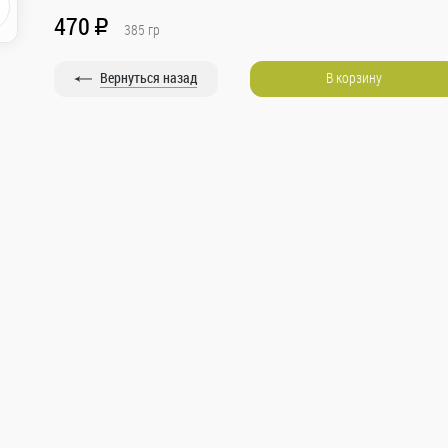
470
R
385
гр
Вернуться назад
В корзину