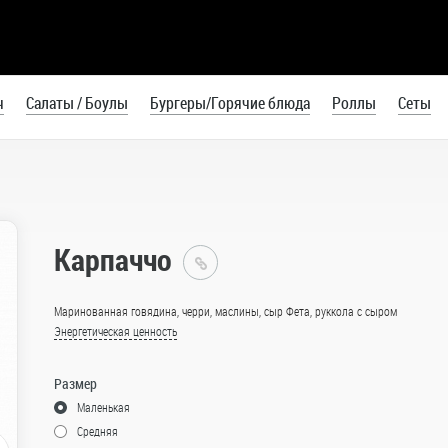
ч
Салаты / Боулы
Бургеры/Горячие блюда
Роллы
Сеты
Карпаччо
Токидашу
Калининград
Маринованная говядина, черри, маслины, сыр Фета, руккола с сыром
Каталог
Энергетическая ценность
Пицца
Размер
На
Маленькая
красном
Средняя
соусе